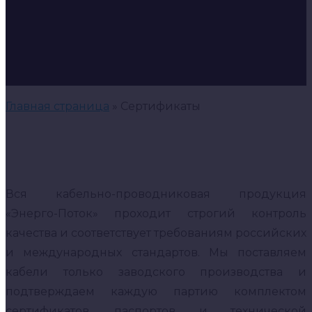
Главная страница
»
Сертификаты
Вся кабельно-проводниковая продукция
«Энерго-Поток» проходит строгий контроль
качества и соответствует требованиям российских
и международных стандартов. Мы поставляем
кабели только заводского производства и
подтверждаем каждую партию комплектом
сертификатов, паспортов и технической