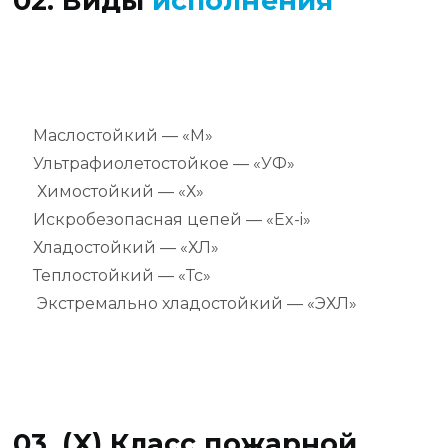
02. Виды
исполнения
Маслостойкий — «М»
Ультрафиолетостойкое — «УФ»
Химостойкий — «Х»
Искробезопасная цепей — «Ex-i»
Хладостойкий — «ХЛ»
Теплостойкий — «Тс»
Экстремально хладостойкий — «ЭХЛ»
03. (X) Класс пожарной