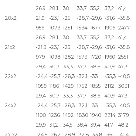
26,9
28,1
30
33,7
35,2
37,2
41,4
20х2
21,9
-23,1
-25
-28,7
-29,6
-31,6
-35,8
959
1073
1251
1534
1677
1909
2477
26,9
28,1
30
33,7
35,2
37,2
41,4
21х2
-21,9
-23,1
-25
-28,7
-29,6
-31,6
-35,8
979
1098
1282
1573
1720
1960
2551
29,4
30,7
33,3
37,7
38,6
40,9
47,3
22х2
-24,4
-25,7
-28,3
-32,1
-33
-35,3
-40,5
1059
1186
1429
1752
1855
2112
3031
29,4
30,7
33,3
37,7
38,6
40,9
47,3
24х2
-24,4
-25,7
-28,3
-32,1
-33
-35,3
-40,5
1100
1236
1492
1830
1940
2214
3179
29,9
31,2
34,5
38,4
39,4
41,7
48,2
27 х2
-24,9
-26,2
-28,9
-32,8
-33,8
-36,1
-41,4