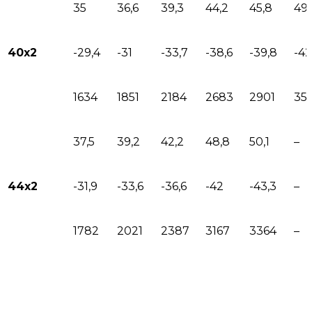
35
36,6
39,3
44,2
45,8
49,
40х2
-29,4
-31
-33,7
-38,6
-39,8
-42
1634
1851
2184
2683
2901
35
37,5
39,2
42,2
48,8
50,1
–
44х2
-31,9
-33,6
-36,6
-42
-43,3
–
1782
2021
2387
3167
3364
–