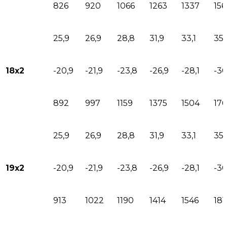
826
920
1066
1263
1337
15
25,9
26,9
28,8
31,9
33,1
35,
18х2
-20,9
-21,9
-23,8
-26,9
-28,1
-3
892
997
1159
1375
1504
17
25,9
26,9
28,8
31,9
33,1
35,
19х2
-20,9
-21,9
-23,8
-26,9
-28,1
-3
913
1022
1190
1414
1546
181