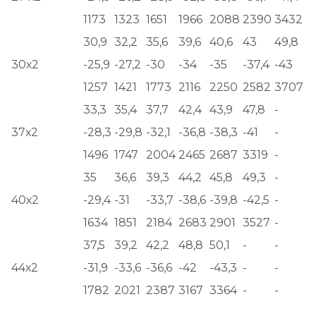
1173
1323
1651
1966
2088
2390
3432
30,9
32,2
35,6
39,6
40,6
43
49,8
30х2
-25,9
-27,2
-30
-34
-35
-37,4
-43
1257
1421
1773
2116
2250
2582
3707
33,3
35,4
37,7
42,4
43,9
47,8
-
37х2
-28,3
-29,8
-32,1
-36,8
-38,3
-41
-
1496
1747
2004
2465
2687
3319
-
35
36,6
39,3
44,2
45,8
49,3
-
40х2
-29,4
-31
-33,7
-38,6
-39,8
-42,5
-
1634
1851
2184
2683
2901
3527
-
37,5
39,2
42,2
48,8
50,1
-
-
44х2
-31,9
-33,6
-36,6
-42
-43,3
-
-
1782
2021
2387
3167
3364
-
-