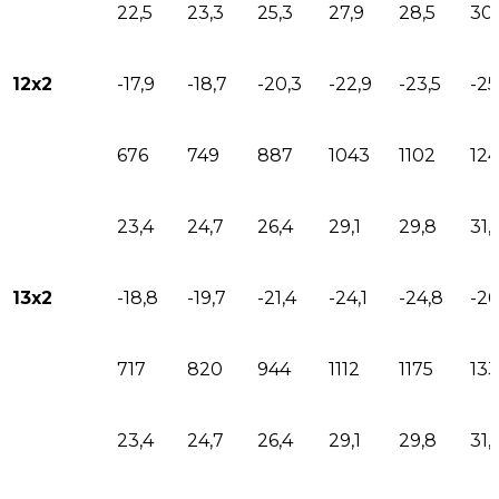
22,5
23,3
25,3
27,9
28,5
30,
12х2
-17,9
-18,7
-20,3
-22,9
-23,5
-25
676
749
887
1043
1102
12
23,4
24,7
26,4
29,1
29,8
31,
13х2
-18,8
-19,7
-21,4
-24,1
-24,8
-26
717
820
944
1112
1175
133
23,4
24,7
26,4
29,1
29,8
31,