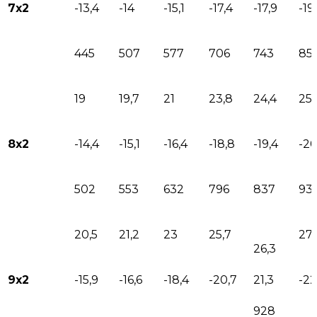
7х2
-13,4
-14
-15,1
-17,4
-17,9
-19
445
507
577
706
743
85
19
19,7
21
23,8
24,4
25,
8х2
-14,4
-15,1
-16,4
-18,8
-19,4
-20
502
553
632
796
837
93
20,5
21,2
23
25,7
27,
26,3
9х2
-15,9
-16,6
-18,4
-20,7
21,3
-22
928