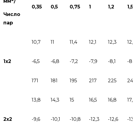
мм
/
0,35
0,5
0,75
1
1,2
1,5
Число
пар
10,7
11
11,4
12,1
12,3
12,
1х2
-6,5
-6,8
-7,2
-7,9
-8,1
-8,
171
181
195
217
225
24
13,8
14,3
15
16,5
16,8
17,
2х2
-9,6
-10,1
-10,8
-12,3
-12,6
-13