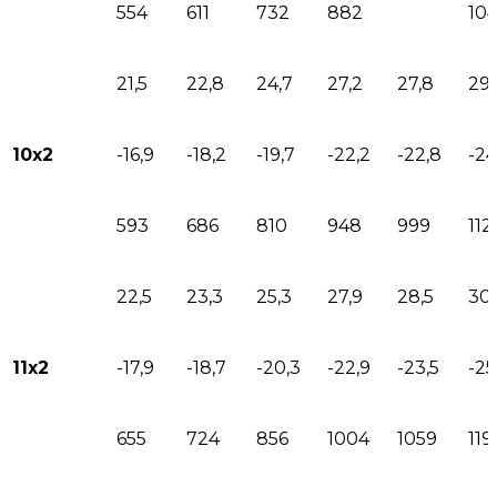
554
611
732
882
10
21,5
22,8
24,7
27,2
27,8
29,
10х2
-16,9
-18,2
-19,7
-22,2
-22,8
-24
593
686
810
948
999
112
22,5
23,3
25,3
27,9
28,5
30,
11х2
-17,9
-18,7
-20,3
-22,9
-23,5
-25
655
724
856
1004
1059
119