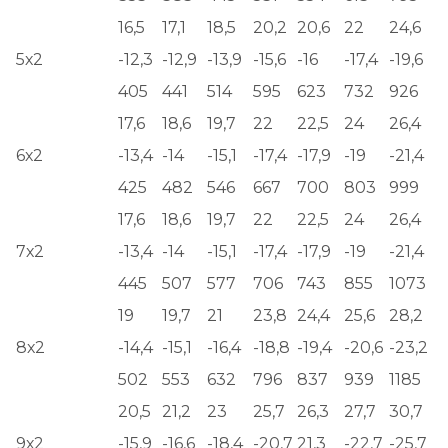
16,5
17,1
18,5
20,2
20,6
22
24,6
5х2
-12,3
-12,9
-13,9
-15,6
-16
-17,4
-19,6
405
441
514
595
623
732
926
17,6
18,6
19,7
22
22,5
24
26,4
6х2
-13,4
-14
-15,1
-17,4
-17,9
-19
-21,4
425
482
546
667
700
803
999
17,6
18,6
19,7
22
22,5
24
26,4
7х2
-13,4
-14
-15,1
-17,4
-17,9
-19
-21,4
445
507
577
706
743
855
1073
19
19,7
21
23,8
24,4
25,6
28,2
8х2
-14,4
-15,1
-16,4
-18,8
-19,4
-20,6
-23,2
502
553
632
796
837
939
1185
20,5
21,2
23
25,7
26,3
27,7
30,7
9х2
-15,9
-16,6
-18,4
-20,7
21,3
-22,7
-25,7