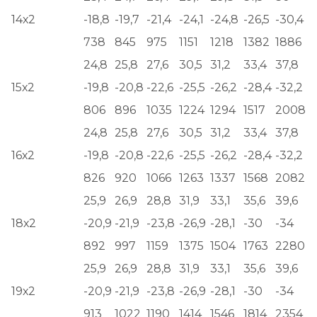
14х2
-18,8
-19,7
-21,4
-24,1
-24,8
-26,5
-30,4
738
845
975
1151
1218
1382
1886
24,8
25,8
27,6
30,5
31,2
33,4
37,8
15х2
-19,8
-20,8
-22,6
-25,5
-26,2
-28,4
-32,2
806
896
1035
1224
1294
1517
2008
24,8
25,8
27,6
30,5
31,2
33,4
37,8
16х2
-19,8
-20,8
-22,6
-25,5
-26,2
-28,4
-32,2
826
920
1066
1263
1337
1568
2082
25,9
26,9
28,8
31,9
33,1
35,6
39,6
18х2
-20,9
-21,9
-23,8
-26,9
-28,1
-30
-34
892
997
1159
1375
1504
1763
2280
25,9
26,9
28,8
31,9
33,1
35,6
39,6
19х2
-20,9
-21,9
-23,8
-26,9
-28,1
-30
-34
913
1022
1190
1414
1546
1814
2354