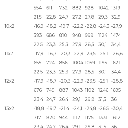
554
611
732
882
928
1042
1319
21,5
22,8
24,7
27,2
27,8
29,3
32,9
10х2
-16,9
-18,2
-19,7
-22,2
-22,8
-24,3
-27,9
593
686
810
948
999
1124
1474
22,5
23,3
25,3
27,9
28,5
30,1
34,4
11х2
-17,9
-18,7
-20,3
-22,9
-23,5
-25,1
-28,8
655
724
856
1004
1059
1195
1621
22,5
23,3
25,3
27,9
28,5
30,1
34,4
12х2
-17,9
-18,7
-20,3
-22,9
-23,5
-25,1
-28,8
676
749
887
1043
1102
1246
1695
23,4
24,7
26,4
29,1
29,8
31,5
36
13х2
-18,8
-19,7
-21,4
-24,1
-24,8
-26,5
-30,4
717
820
944
1112
1175
1331
1812
23,4
24,7
26,4
29,1
29,8
31,5
36