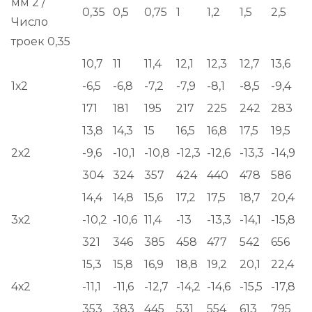
мм 2 /
0,35
0,5
0,75
1
1,2
1,5
2,5
Число
троек 0,35
10,7
11
11,4
12,1
12,3
12,7
13,6
1х2
-6,5
-6,8
-7,2
-7,9
-8,1
-8,5
-9,4
171
181
195
217
225
242
283
13,8
14,3
15
16,5
16,8
17,5
19,5
2х2
-9,6
-10,1
-10,8
-12,3
-12,6
-13,3
-14,9
304
324
357
424
440
478
586
14,4
14,8
15,6
17,2
17,5
18,7
20,4
3х2
-10,2
-10,6
11,4
-13
-13,3
-14,1
-15,8
321
346
385
458
477
542
656
15,3
15,8
16,9
18,8
19,2
20,1
22,4
4х2
-11,1
-11,6
-12,7
-14,2
-14,6
-15,5
-17,8
353
383
445
531
554
613
795