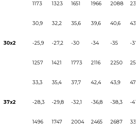
1173
1323
1651
1966
2088
23
30,9
32,2
35,6
39,6
40,6
43
30х2
-25,9
-27,2
-30
-34
-35
-37
1257
1421
1773
2116
2250
25
33,3
35,4
37,7
42,4
43,9
47,
37х2
-28,3
-29,8
-32,1
-36,8
-38,3
-41
1496
1747
2004
2465
2687
33