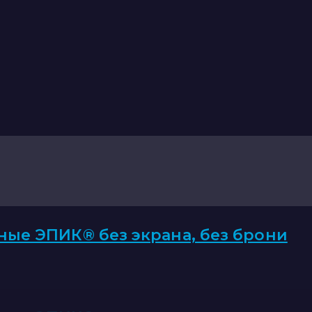
ые ЭПИК® без экрана, без брони